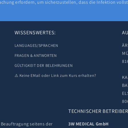
chung erfordern, um sicherzustellen, dass die Infektion vollstä
WISSENSWERTES:
AU
ÄR
LANGUAGES/SPRACHEN
MÜ
FRAGEN & ANTWORTEN
81
GÜLTIGKEIT DER BELEHRUNGEN
⚠️ Keine EMail oder Link zum Kurs erhalten?
KA
BA
EL
80
TECHNISCHER BETREIBER
e Beauftragung seitens der
3W MEDICAL GmbH