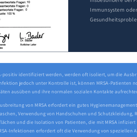
Immunsystem oder
Gesundheitsprobl
positiv identifiziert werden, werden oft isoliert, um die Ausbr
nfektion jedoch unter Kontrolle ist, können MRSA-Patienten n
vitäten ausüben und ihre normalen sozialen Kontakte aufrechte
Ausbreitung von MRSA erfordert ein gutes Hygienemanagement,
schen, Verwendung von Handschuhen und Schutzkleidung, R
ächen und die Isolation von Patienten, die mit MRSA infiziert 
SA-Infektionen erfordert oft die Verwendung von speziellen A