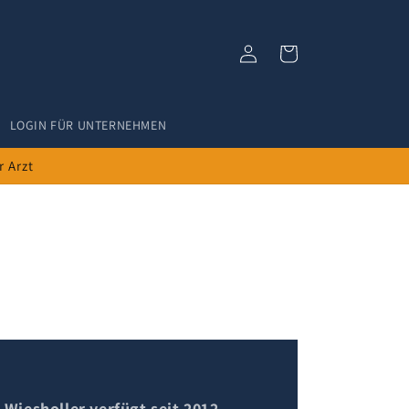
Einloggen
Warenkorb
LOGIN FÜR UNTERNEHMEN
r Arzt
 Wiesholler verfügt seit 2012