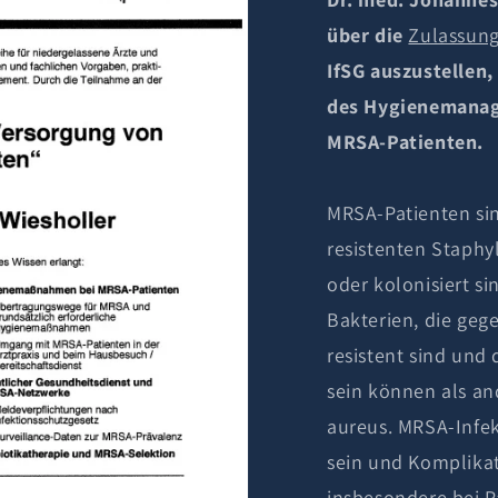
über die
Zulassun
IfSG auszustellen
des Hygienemanag
MRSA-Patienten.
MRSA-Patienten sin
resistenten Staphy
oder kolonisiert si
Bakterien, die geg
resistent sind und
sein können als a
aureus. MRSA-Infe
sein und Komplika
insbesondere bei 