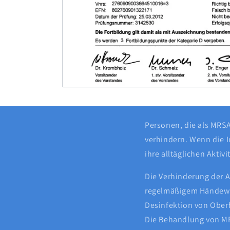
Personen, die als MRSA-
verhindern. Wenn die I
ihre alltäglichen Akti
Die Verhinderung der 
regelmäßigem Händewa
Desinfektion von Oberfl
Die Behandlung von MR